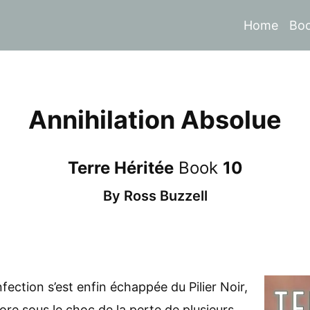
Home
Bo
Annihilation Absolue
Terre Héritée
Book
10
By
Ross Buzzell
ection s’est enfin échappée du Pilier Noir,
ore sous le choc de la perte de plusieurs