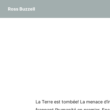
Ross Buzzell
La Terre est tombée! La menace d’inf
frappant l’humanité en premier. Enc